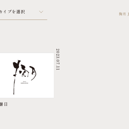
カイブを選択
掬月 J
2023.07.11
暑日